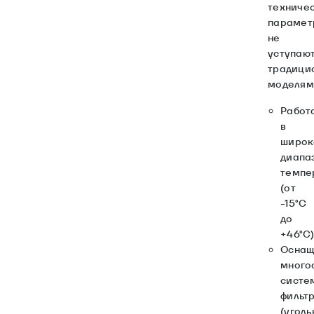
техниче
парамет
не
уступаю
традици
моделям
Работ
в
широ
диапа
темпе
(от
-15°C
до
+46°C
Оснащ
много
систе
фильт
(уголь