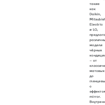
такие
как
Daikin,
Mitsubis
Electric
и LG,
предлаг
различн
модели
чёрных
кондици
– от
классич
матовых
до
глянцев
с
эффекто
mirror.
Внутрен