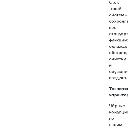
блок
такой
системы
сохраня
все
стандар
функции:
охлажде
обогрев,
очистку
и
осушени
воздуха.
Техниче
характе
Чёрные
кондици
по
своим