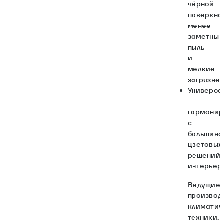
чёрной
поверхн
менее
заметны
пыль
и
мелкие
загрязн
Универс
–
гармони
с
большин
цветовы
решений
интерье
Ведущие
произво
климати
техники,