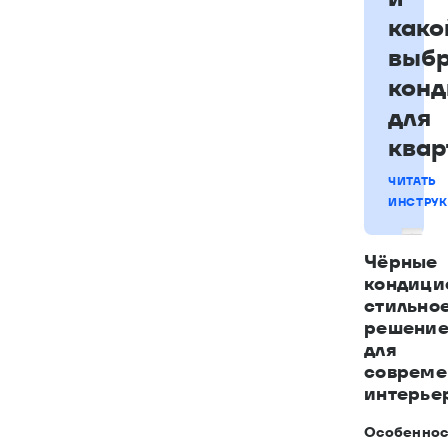
како
выбр
конд
для
квар
ЧИТАТЬ
ИНСТРУ
Чёрные
кондици
стильно
решени
для
совреме
интерье
Особеннос