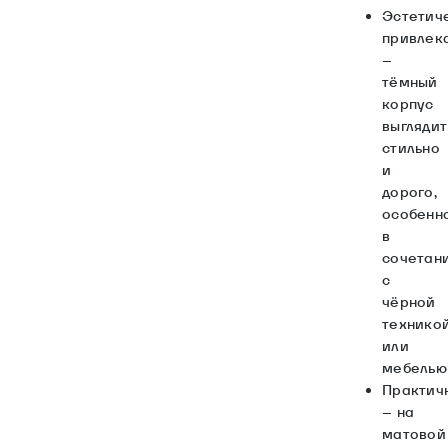
Эстетич
привлек
–
тёмный
корпус
выглядит
стильно
и
дорого,
особенн
в
сочетан
с
чёрной
технико
или
мебелью
Практич
– на
матовой