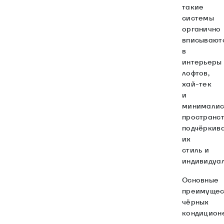
такие
системы
органично
вписывают
в
интерьеры
лофтов,
хай-тек
и
минималис
пространст
подчёркив
их
стиль и
индивидуал
Основные
преимущес
чёрных
кондицион