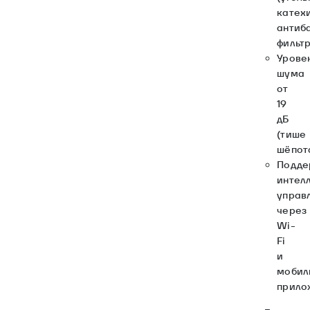
катех
антиб
фильт
Урове
шума
от
19
дБ
(тише
шёпот
Подде
интел
управ
через
Wi-
Fi
и
мобил
прило