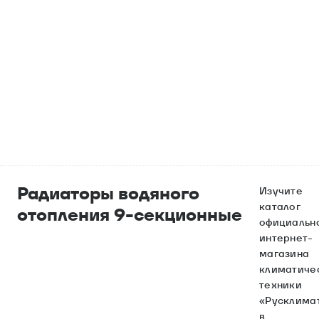
Радиаторы водяного
Изучите
каталог
отопления 9-секционные
официальн
интернет-
магазина
климатиче
техники
«Русклима
в