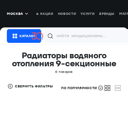
МОСКВА
🔥 АКЦИИ
НОВОСТИ
УСЛУГИ
БРЕНДЫ
МАГ
Выбор города
КАТАЛОГ
НАЙТИ
КОНДИЦИОНЕРЫ...
Сравнение
Избранное
Войти
Москва
Радиаторы водяного
Москва
отопления 9-секционные
Санкт-Петербург
Санкт-Петербург
6 товаров
Новосибирск
Новосибирская область
СВЕРНУТЬ ФИЛЬТРЫ
ПО ПОПУЛЯРНОСТИ
Екатеринбург
Сначала дешевле
Свердловская область
Сначала дороже
Казань
Татарстан