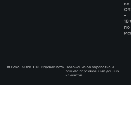
вс
09
-
18
по
мс
© 1996–2026 ТПХ «Русклимат»
Положение об обработке и
защите персональных данных
клиентов