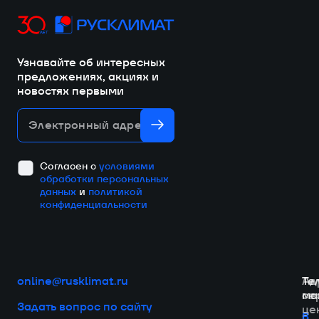
Узнавайте об интересных
предложениях, акциях и
новостях первыми
Электронный адрес
Согласен с
условиями
обработки персональных
данных
и
политикой
конфиденциальности
online@rusklimat.ru
Ад
Те
Те
ма
ма
се
Задать вопрос по сайту
це
г.
8